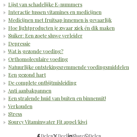
Lijst van schadelijke E-nummers
Interactie tussen vitamines en medicijnen
Medicijnen met fruitsap innemen is gevaarlijk
Hoe lightproducten je zwaar ziek én dik maken
Suiker: Een zoete sluwe verleider
Depressie
Wat is gezonde voeding?
Orthomoleculaire voeding
Natuurlijke ontstekingsremmende voedingsmiddelen
Een gezond hart
De complete ontbijtmisleiding
Anti aanbakpannen
Een stralende huid van buiten en binnenuit!
Verkouden
Stress
Sourcy Vitaminwater Fit appel/kiwi
Delen
Deel
Share
Delen