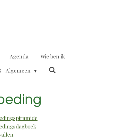
Agenda
Wie ben ik
 - Algemeen
oeding
edingspiramide
edingsdagboek
vallen