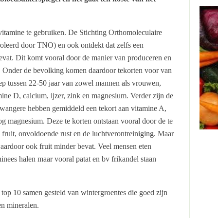
vitamine te gebruiken. De Stichting Orthomoleculaire
oleerd door TNO) en ook ontdekt dat zelfs een
evat. Dit komt vooral door de manier van produceren en
 Onder de bevolking komen daardoor tekorten voor van
oep tussen 22-50 jaar van zowel mannen als vrouwen,
ine D, calcium, ijzer, zink en magnesium. Verder zijn de
Zwangere hebben gemiddeld een tekort aan vitamine A,
nog magnesium. Deze te korten ontstaan vooral door de te
 fruit, onvoldoende rust en de luchtverontreiniging. Maar
waardoor ook fruit minder bevat. Veel mensen eten
inees halen maar vooral patat en bv frikandel staan
 top 10 samen gesteld van wintergroentes die goed zijn
en mineralen.