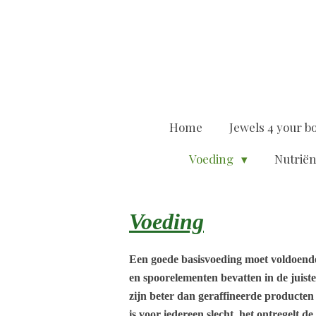
Ga
direct
naar
de
hoofdinhoud
Home
Jewels 4 your b
Voeding
Nutrië
Voeding
Een goede basisvoeding moet voldoende 
en spoorelementen bevatten in de juiste
zijn beter dan geraffineerde producten z
is voor iedereen slecht, het ontregelt d