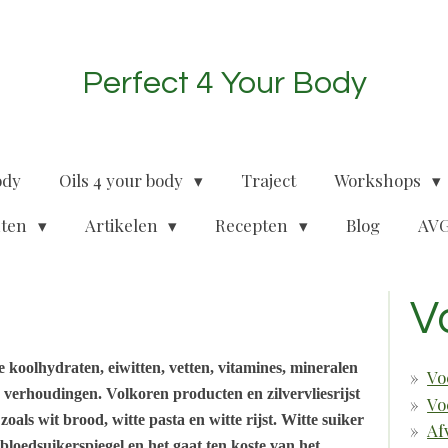
Perfect 4 Your Body
ody
Oils 4 your body
Traject
Workshops
nten
Artikelen
Recepten
Blog
AVG
V
koolhydraten, eiwitten, vetten, vitamines, mineralen
Vo
 verhoudingen. Volkoren producten en zilvervliesrijst
Vo
oals wit brood, witte pasta en witte rijst. Witte suiker
Af
e bloedsuikerspiegel en het gaat ten koste van het