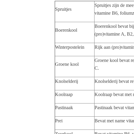
Spruitjes zijn de mee
Spruitjes
vitamine B6, foliumz
Boerenkool bevat bijn
Boerenkool
(pro)vitamine A, B2,
Winterpostelein
Rijk aan (pro)vitami
Groene kool bevat re
Groene kool
C.
Knolselderij
Knolselderij bevat re
Koolraap
Koolraap bevat met 
Pastinaak
Pastinaak bevat vit
Prei
Bevat met name vita
Zuurkool
Bevat vitamine B6, 