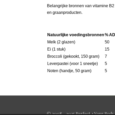
Belangrijke bronnen van vitamine B2 z
en graanproducten.
Natuurlijke voedingsbronnen
% AD
Melk (2 glazen)
50
Ei (1 stuk)
15
Broccoli (gekookt, 150 gram)
7
Leverpastei (voor 1 sneetje)
5
Noten (handje, 50 gram)
5
© 2008 - 2025 Perfect 4 Your Body