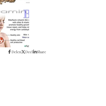
Delen
Deel
Share