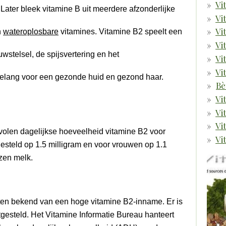
Vi
Later bleek vitamine B uit meerdere afzonderlijke
Vi
Vi
n
wateroplosbare
vitamines. Vitamine B2 speelt een
Vi
wstelsel, de spijsvertering en het
Vi
Vi
belang voor een gezonde huid en gezond haar.
Bè
Vi
Vi
Vi
olen dagelijkse hoeveelheid vitamine B2 voor
Vi
steld op 1.5 milligram en voor vrouwen op 1.1
azen melk.
ecten bekend van een hoge vitamine B2-inname. Er is
esteld. Het Vitamine Informatie Bureau hanteert