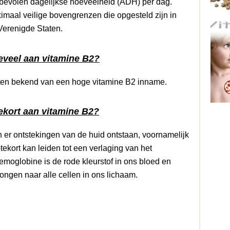
nbevolen dagelijkse hoeveelheid (ADH) per dag.
ximaal veilige bovengrenzen die opgesteld zijn in
Verenigde Staten.
eveel aan vitamine B2?
ecten bekend van een hoge vitamine B2 inname.
ekort aan vitamine B2?
n er ontstekingen van de huid ontstaan, voornamelijk
ekort kan leiden tot een verlaging van het
emoglobine is de rode kleurstof in ons bloed en
longen naar alle cellen in ons lichaam.