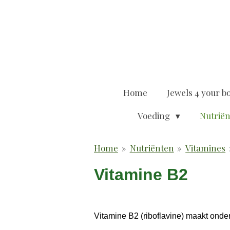
Ga
direct
naar
de
hoofdinhoud
Home
Jewels 4 your b
Voeding
Nutrië
Home
»
Nutriënten
»
Vitamines
Vitamine B2
Vitamine B2 (riboflavine) maakt onde