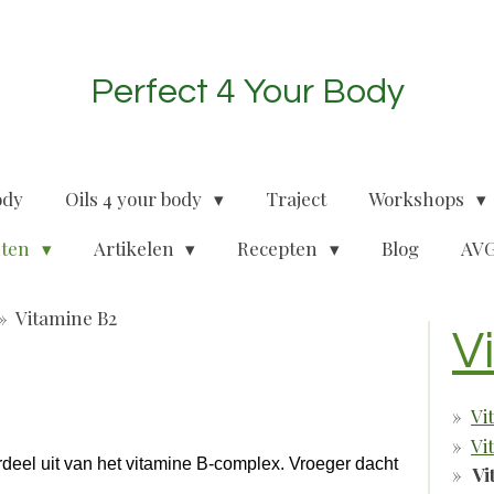
Perfect 4 Your Body
ody
Oils 4 your body
Traject
Workshops
nten
Artikelen
Recepten
Blog
AVG
»
Vitamine B2
V
Vi
Vi
rdeel uit van het vitamine B-complex. Vroeger dacht
Vi