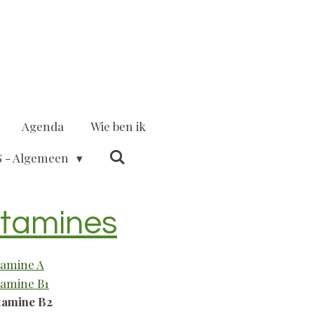
Agenda
Wie ben ik
 - Algemeen
itamines
tamine A
tamine B1
tamine B2