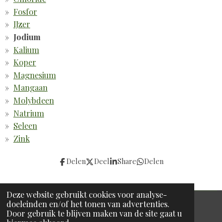
Fosfor
IJzer
Jodium
Kalium
Koper
Magnesium
Mangaan
Molybdeen
Natrium
Seleen
Zink
Delen
Deel
Share
Delen
Deze website gebruikt cookies voor analyse-
doeleinden en/of het tonen van advertenties.
© 2008 - 2025 Perfect 4 Your Body
Door gebruik te blijven maken van de site gaat u