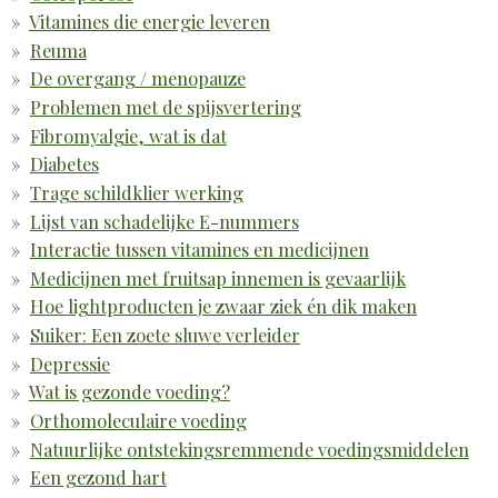
Vitamines die energie leveren
Reuma
De overgang / menopauze
Problemen met de spijsvertering
Fibromyalgie, wat is dat
Diabetes
Trage schildklier werking
Lijst van schadelijke E-nummers
Interactie tussen vitamines en medicijnen
Medicijnen met fruitsap innemen is gevaarlijk
Hoe lightproducten je zwaar ziek én dik maken
Suiker: Een zoete sluwe verleider
Depressie
Wat is gezonde voeding?
Orthomoleculaire voeding
Natuurlijke ontstekingsremmende voedingsmiddelen
Een gezond hart