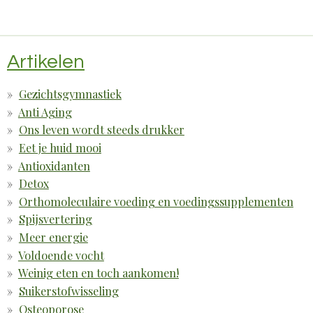
Artikelen
Gezichtsgymnastiek
Anti Aging
Ons leven wordt steeds drukker
Eet je huid mooi
Antioxidanten
Detox
Orthomoleculaire voeding en voedingssupplementen
Spijsvertering
Meer energie
Voldoende vocht
Weinig eten en toch aankomen!
Suikerstofwisseling
Osteoporose