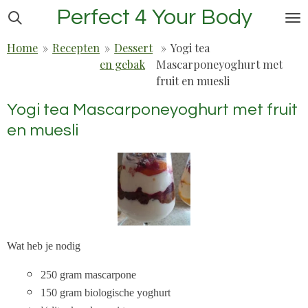
Perfect 4 Your Body
Ga
direct
Home
»
Recepten
»
Dessert
»
Yogi tea
naar
en gebak
Mascarponeyoghurt met
de
fruit en muesli
hoofdinhoud
Yogi tea Mascarponeyoghurt met fruit
en muesli
Wat heb je nodig
250 gram mascarpone
150 gram biologische yoghurt