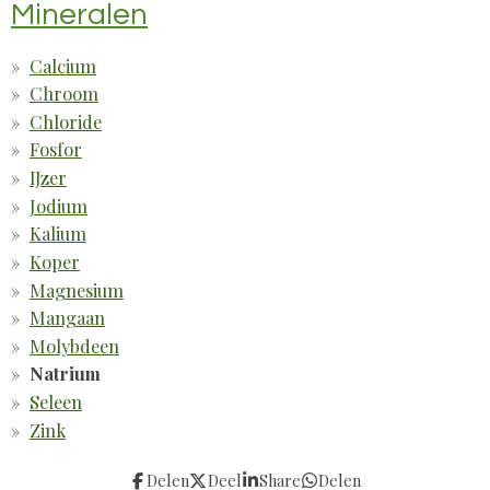
Mineralen
Calcium
Chroom
Chloride
Fosfor
IJzer
Jodium
Kalium
Koper
Magnesium
Mangaan
Molybdeen
Natrium
Seleen
Zink
Delen
Deel
Share
Delen