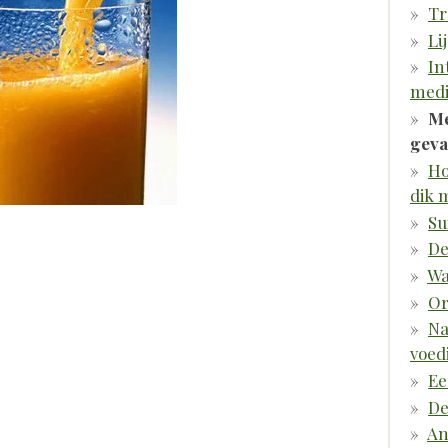
Tr
Li
In
medi
Me
geva
Ho
dik 
Su
De
Wa
Or
Na
voed
Ee
De
An