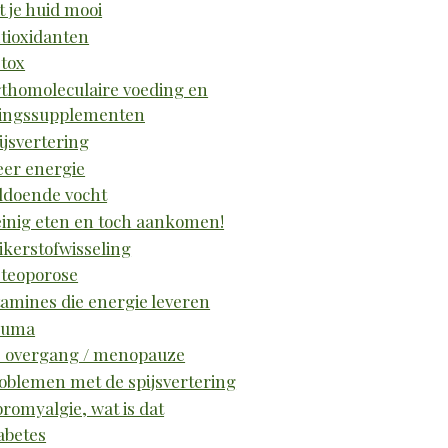
t je huid mooi
tioxidanten
tox
thomoleculaire voeding en
ingssupplementen
ijsvertering
er energie
ldoende vocht
inig eten en toch aankomen!
ikerstofwisseling
teoporose
tamines die energie leveren
euma
 overgang / menopauze
oblemen met de spijsvertering
bromyalgie, wat is dat
abetes