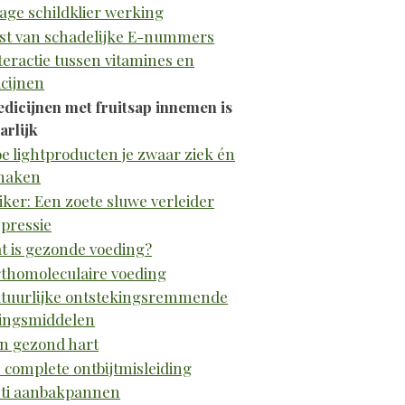
age schildklier werking
jst van schadelijke E-nummers
teractie tussen vitamines en
cijnen
dicijnen met fruitsap innemen is
arlijk
e lightproducten je zwaar ziek én
maken
iker: Een zoete sluwe verleider
pressie
t is gezonde voeding?
thomoleculaire voeding
tuurlijke ontstekingsremmende
ingsmiddelen
n gezond hart
 complete ontbijtmisleiding
ti aanbakpannen