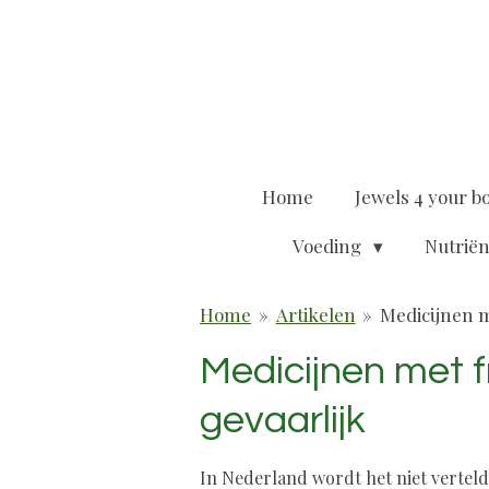
Ga
direct
naar
de
hoofdinhoud
Home
Jewels 4 your b
Voeding
Nutrië
Home
»
Artikelen
»
Medicijnen m
Medicijnen met f
gevaarlijk
In Nederland wordt het niet vertel