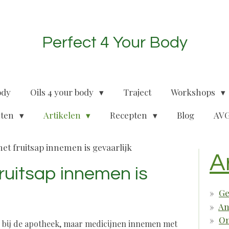
Perfect 4 Your Body
ody
Oils 4 your body
Traject
Workshops
nten
Artikelen
Recepten
Blog
AVG
et fruitsap innemen is gevaarlijk
A
ruitsap innemen is
Ge
An
On
d bij de apotheek, maar medicijnen innemen met