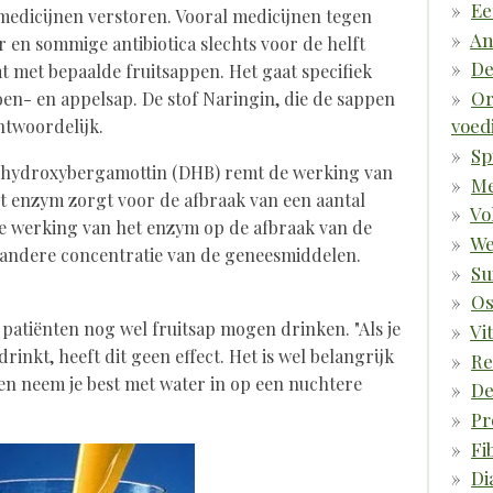
Ee
medicijnen verstoren. Vooral medicijnen tegen
An
 en sommige antibiotica slechts voor de helft
De
 met bepaalde fruitsappen. Het gaat specifiek
Or
en- en appelsap. De stof Naringin, die de sappen
voed
ntwoordelijk.
Sp
dihydroxybergamottin (DHB) remt de werking van
Me
t enzym zorgt voor de afbraak van een aantal
Vo
 werking van het enzym op de afbraak van de
We
 andere concentratie van de geneesmiddelen.
Su
Os
patiënten nog wel fruitsap mogen drinken. "Als je
Vi
drinkt, heeft dit geen effect. Het is wel belangrijk
R
llen neem je best met water in op een nuchtere
De
Pr
Fi
Di