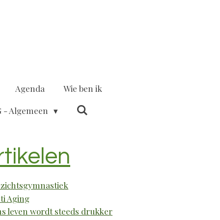
Agenda
Wie ben ik
 - Algemeen
rtikelen
zichtsgymnastiek
ti Aging
s leven wordt steeds drukker