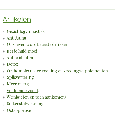
Artikelen
Gezichtsgymnastiek
Anti Aging
Ons leven wordt steeds drukker
Eet je huid mooi
Antioxidanten
Detox
Orthomoleculaire voeding en voedingssupplementen
Spijsvertering
Meer energie
Voldoende vocht
Weinig eten en toch aankomen!
Suikerstofwisseling
Osteoporose