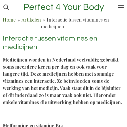
Perfect 4 Your Body
Ga
direct
Home
»
Artikelen
»
Interactie tussen vitamines en
naar
medicijnen
de
hoofdinhoud
Interactie tussen vitamines en
medicijnen
Medicijnen worden in Nederland veelvuldig gebruikt,
soms meerdere keren per dag en ook vaak voor
langere tijd. Deze medicijnen hebben met sommige
vitamines een interactie. Ze beïnvloeden soms de
werking van het medicijn. Vaak staat dit in de bijsluiter
of dit inderdaad zo is maar vaak ook niet. Hieronder
enkele vitamines die uitwerking hebben op medicijnen.
Metformine en vitamine B12