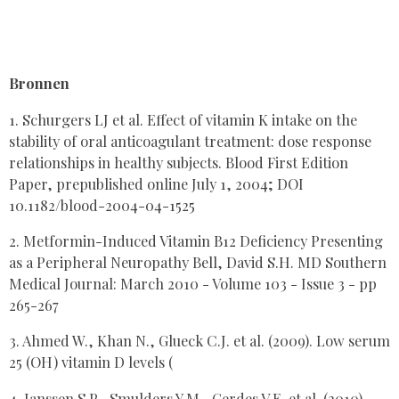
Bronnen
1. Schurgers LJ et al. Effect of vitamin K intake on the
stability of oral anticoagulant treatment: dose response
relationships in healthy subjects. Blood First Edition
Paper, prepublished online July 1, 2004; DOI
10.1182/blood-2004-04-1525
2. Metformin-Induced Vitamin B12 Deficiency Presenting
as a Peripheral Neuropathy Bell, David S.H. MD Southern
Medical Journal: March 2010 - Volume 103 - Issue 3 - pp
265-267
3. Ahmed W., Khan N., Glueck C.J. et al. (2009). Low serum
25 (OH) vitamin D levels (
4. Janssen S.P., Smulders Y.M., Gerdes V.E. et al. (2010).