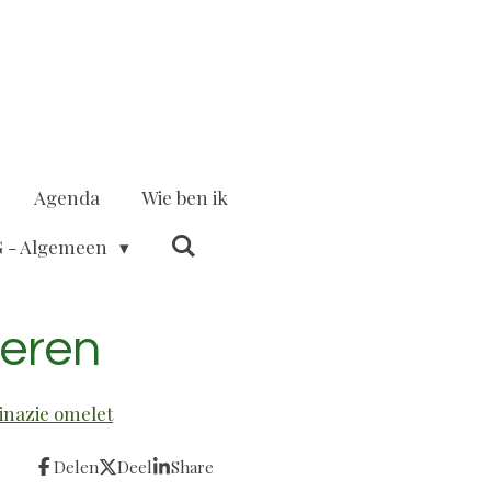
Agenda
Wie ben ik
 - Algemeen
ieren
inazie omelet
Delen
Deel
Share