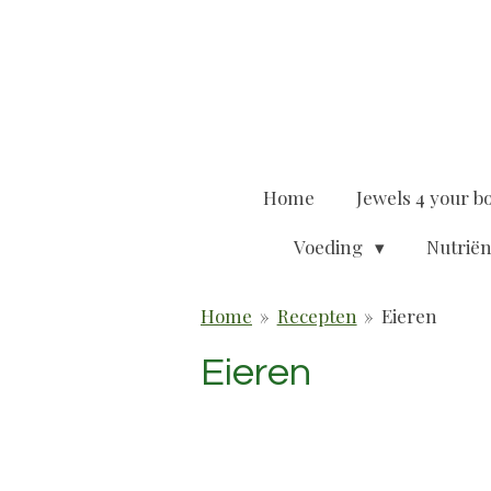
Ga
direct
naar
de
hoofdinhoud
Home
Jewels 4 your b
Voeding
Nutrië
Home
»
Recepten
»
Eieren
Eieren