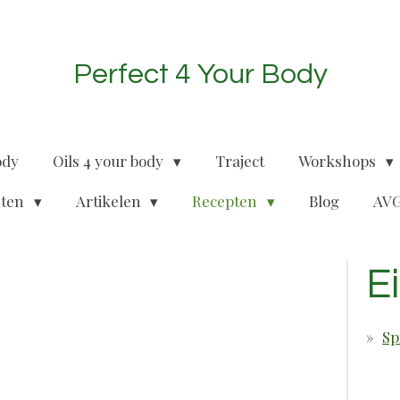
Perfect 4 Your Body
ody
Oils 4 your body
Traject
Workshops
nten
Artikelen
Recepten
Blog
AVG
E
Sp