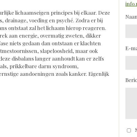
info.
rlijke lichaamseigen principes bij elkaar. Deze
Naa
els, drainage, voeding en psyché. Zodra er bij
ans ontstaat zal het lichaam hierop reageren.
brek aan energie, overmatig zweten, dikker
fase niets gedaan dan ontstaan er klachten
E-ma
itmestoornissen, slapeloosheid, maar ook
s deze disbalans langer aanhoudt kan er zelfs
oals, prikkelbare darm syndroom,
ernstige aandoeningen zoals kanker. Eigenlijk
Beri