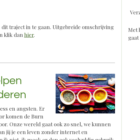
Ver
it traject in te gaan. Uitgebreide omschrijving
Met 
jn klik dan
hier
.
gaat
lpen
nderen
ress en angsten. Er
oor komen de Burn
voor. Onze wereld gaat ook zo snel, we kunnen
 jij je een leven zonder internet en
ik niet, ik maak er dan ook veelvuldig gebruik