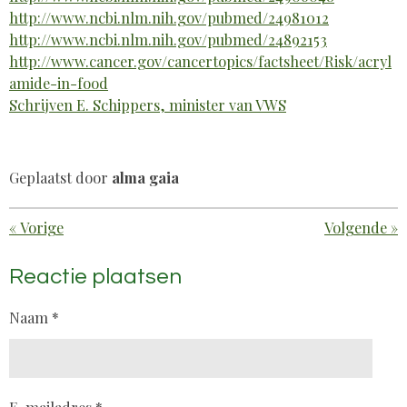
http://www.ncbi.nlm.nih.gov/pubmed/24981012
http://www.ncbi.nlm.nih.gov/pubmed/24892153
http://www.cancer.gov/cancertopics/factsheet/Risk/acryl
amide-in-food
Schrijven E. Schippers, minister van VWS
Geplaatst door
alma gaia
«
Vorige
Volgende
»
Reactie plaatsen
Naam *